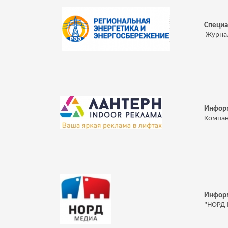
Специа
Журнал
Инфор
Компан
Инфор
"НОРД