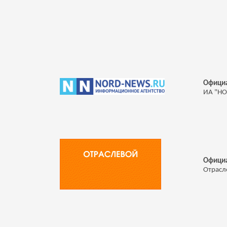
Офици
ИА "Н
Официа
Отрасл