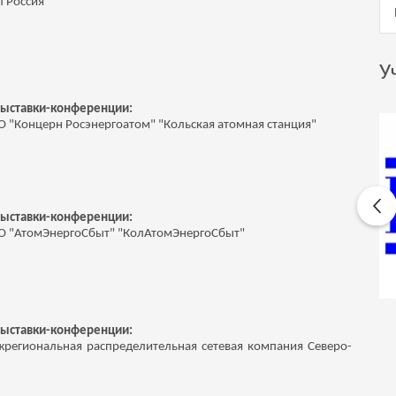
л Россия"
У
выставки-конференции:
 "Концерн Росэнергоатом" "Кольская атомная станция"
выставки-конференции:
О "АтомЭнергоСбыт" "КолАтомЭнергоСбыт"
выставки-конференции:
региональная распределительная сетевая компания Северо-