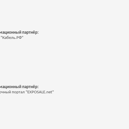
м
ационный партнёр:
 "Кабель.РФ"
м
ационный партнёр:
очный портал "EXPOSALE.net"