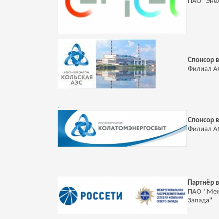
ПАО "Эне
Спонсор 
Филиал АО
Спонсор 
Филиал А
Партнёр 
ПАО "Меж
Запада"