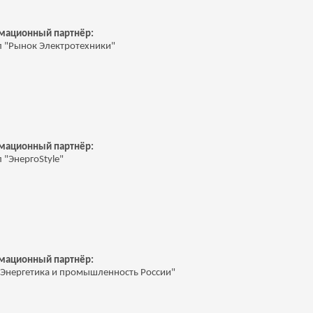
м
ационный партнёр:
 "Рынок Электротехники"
м
ационный партнёр:
 "ЭнергоStyle"
мационный партнёр:
 "Энергетика и промышленность России"