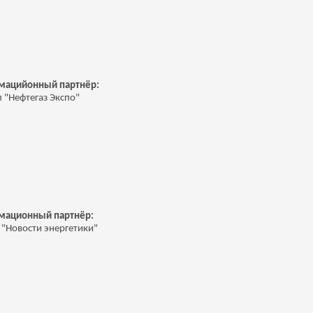
мацийонный партнёр:
 "Нефтегаз Экспо"
м
ационный партнёр:
 "Новости энергетики"